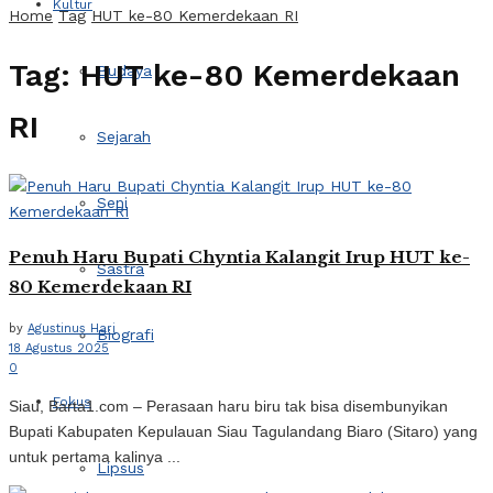
Kultur
Home
Tag
HUT ke-80 Kemerdekaan RI
Tag:
HUT ke-80 Kemerdekaan
Budaya
RI
Sejarah
Seni
Penuh Haru Bupati Chyntia Kalangit Irup HUT ke-
Sastra
80 Kemerdekaan RI
by
Agustinus Hari
Biografi
18 Agustus 2025
0
Fokus
Siau, Barta1.com – Perasaan haru biru tak bisa disembunyikan
Bupati Kabupaten Kepulauan Siau Tagulandang Biaro (Sitaro) yang
untuk pertama kalinya ...
Lipsus