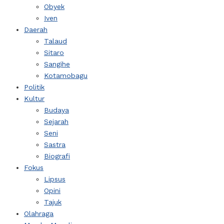
Obyek
Iven
Daerah
Talaud
Sitaro
Sangihe
Kotamobagu
Politik
Kultur
Budaya
Sejarah
Seni
Sastra
Biografi
Fokus
Lipsus
Opini
Tajuk
Olahraga