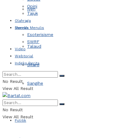
Opini
Iven
Tajuk
Olahraga
Daerah
Mereka Menulis
Esoterisisme
SWRF
Talaud
Video
Webtorial
Indeks Berita
Sitaro
No Result
Sangihe
View All Result
Kotamobagu
No Result
View All Result
Politik