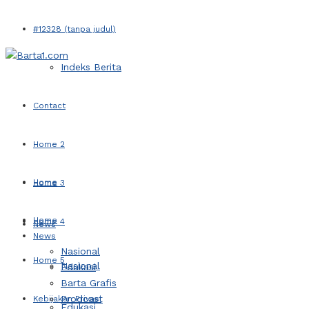
#12328 (tanpa judul)
Indeks Berita
Contact
Home 2
Home
Home 3
Home
Home 4
News
News
Nasional
Home 5
Nasional
Edukasi
Barta Grafis
Prodcast
Kebijakan Privasi
Edukasi