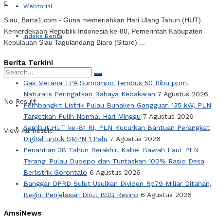
0
Webtorial
Siau, Barta1.com - Guna memeriahkan Hari Ulang Tahun (HUT)
Kemerdekaan Republik Indonesia ke-80, Pemerintah Kabupaten
Indeks Berita
Kepulauan Siau Tagulandang Biaro (Sitaro) ...
Berita Terkini
Gas Metana TPA Sumompo Tembus 50 Ribu ppm,
Naturalis Peringatkan Bahaya Kebakaran
7 Agustus 2026
No Result
Pembangkit Listrik Pulau Bunaken Gangguan 135 kW, PLN
Targetkan Pulih Normal Hari Minggu
7 Agustus 2026
Sambut HUT ke-81 RI, PLN Kucurkan Bantuan Perangkat
View All Result
Digital untuk SMPN 1 Palu
7 Agustus 2026
Penantian 38 Tahun Berakhir, Kabel Bawah Laut PLN
Terangi Pulau Dudepo dan Tuntaskan 100% Rasio Desa
Berlistrik Gorontalo
6 Agustus 2026
Banggar DPRD Sulut Usulkan Dividen Rp79 Miliar Ditahan,
Begini Penjelasan Dirut BSG Revino
6 Agustus 2026
AmsiNews