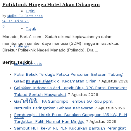
Poliklinik Hingga Hotel Akan Dibangun
Opini
by
Meikel Eki Pontolondo
14 Januari 2025
0
Tajuk
Manado, Barta1.com - Sudah dikenal kepiawaiannya dalam
membangun sumber daya manusia (SDM) hingga infrastruktur.
Olahraga
Direktur Politeknik Negeri Manado (Polimdo), Dra ...
Berita Terkini
Mereka Menulis
Polisi Bekuk Terduga Pelaku Pencurian Belasan Tabung
Gas dan Kursi Plastik di Kecamatan Girian
7 Agustus 2026
Esoterisisme
Galakkan Indonesia Asri Langit Biru, DPC Partai Demokrat
Talaud Sentuh Masyarakat
7 Agustus 2026
SWRF
Gas Metana TPA Sumompo Tembus 50 Ribu ppm,
Naturalis Peringatkan Bahaya Kebakaran
7 Agustus 2026
Pembangkit Listrik Pulau Bunaken Gangguan 135 kW, PLN
Video
Targetkan Pulih Normal Hari Minggu
7 Agustus 2026
Sambut HUT ke-81 RI, PLN Kucurkan Bantuan Perangkat