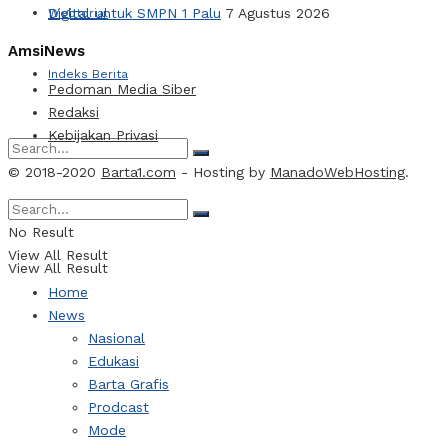
Digital untuk SMPN 1 Palu
7 Agustus 2026
Webtorial
AmsiNews
Indeks Berita
Pedoman Media Siber
Redaksi
Kebijakan Privasi
© 2018-2020
Barta1.com
- Hosting by
ManadoWebHosting
.
No Result
No Result
View All Result
View All Result
Home
News
Nasional
Edukasi
Barta Grafis
Prodcast
Mode