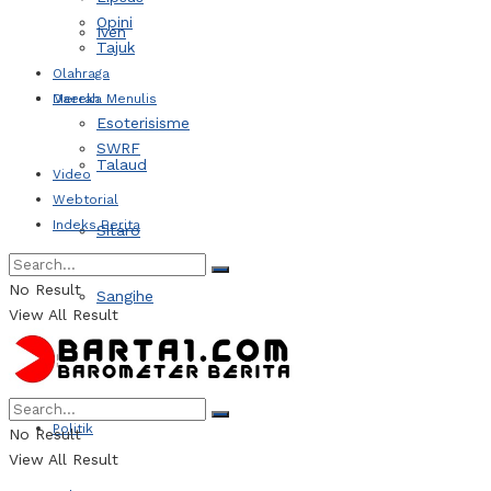
Opini
Iven
Tajuk
Olahraga
Daerah
Mereka Menulis
Esoterisisme
SWRF
Talaud
Video
Webtorial
Indeks Berita
Sitaro
No Result
Sangihe
View All Result
Kotamobagu
Politik
No Result
View All Result