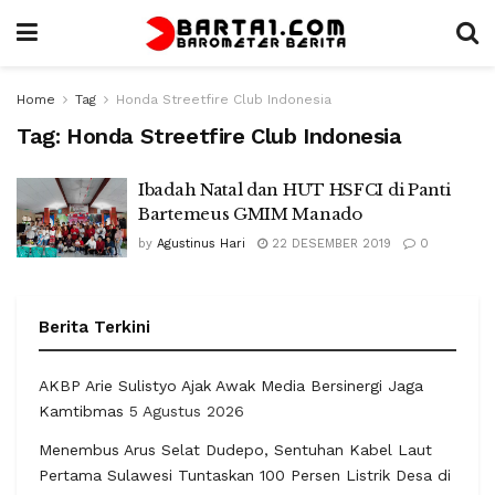
Home
Tag
Honda Streetfire Club Indonesia
Tag:
Honda Streetfire Club Indonesia
Ibadah Natal dan HUT HSFCI di Panti
Bartemeus GMIM Manado
by
Agustinus Hari
22 DESEMBER 2019
0
Berita Terkini
AKBP Arie Sulistyo Ajak Awak Media Bersinergi Jaga
Kamtibmas
5 Agustus 2026
Menembus Arus Selat Dudepo, Sentuhan Kabel Laut
Pertama Sulawesi Tuntaskan 100 Persen Listrik Desa di