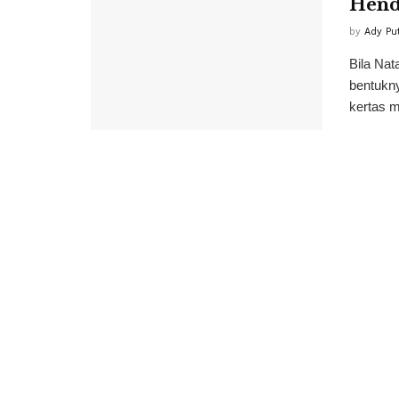
Hendr
by
Ady Pu
Bila Nat
bentukn
kertas m