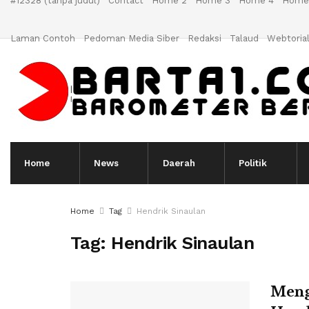
#12328 (tanpa judul)
Contact
Home 2
Home 3
Home 4
Home
Laman Contoh
Pedoman Media Siber
Redaksi
Talaud
Webtoria
Home
News
Daerah
Politik
Home
Tag
Hendrik Sinaulan
Tag:
Hendrik Sinaulan
Meng