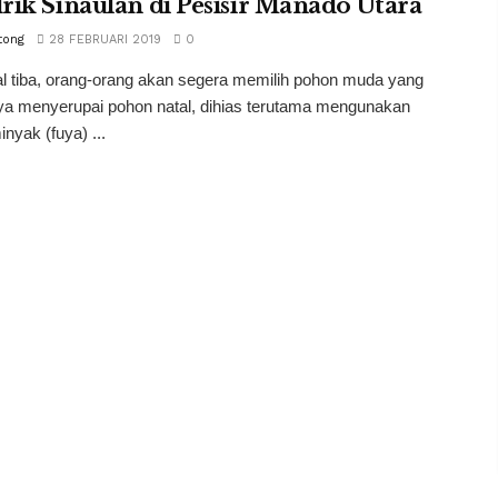
ik Sinaulan di Pesisir Manado Utara
tong
28 FEBRUARI 2019
0
al tiba, orang-orang akan segera memilih pohon muda yang
ya menyerupai pohon natal, dihias terutama mengunakan
inyak (fuya) ...