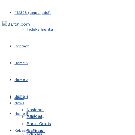
#12328 (tanpa judul)
Indeks Berita
Contact
Home 2
Home
Home 3
Home
Home 4
News
News
Nasional
Home 5
Nasional
Edukasi
Barta Grafis
Prodcast
Kebijakan Privasi
Edukasi