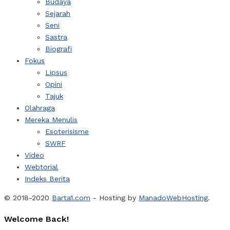
Budaya
Sejarah
Seni
Sastra
Biografi
Fokus
Lipsus
Opini
Tajuk
Olahraga
Mereka Menulis
Esoterisisme
SWRF
Video
Webtorial
Indeks Berita
© 2018-2020
Barta1.com
- Hosting by
ManadoWebHosting
.
Welcome Back!