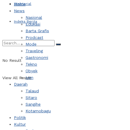
Webtorial
Home
News
Nasional
Indeks Berita
Edukasi
Barta Grafis
Prodcast
Mode
Traveling
Gastronomi
No Result
Tekno
Obyek
Iven
View All Result
Daerah
Talaud
Sitaro
Sangihe
Kotamobagu
Politik
Kultur