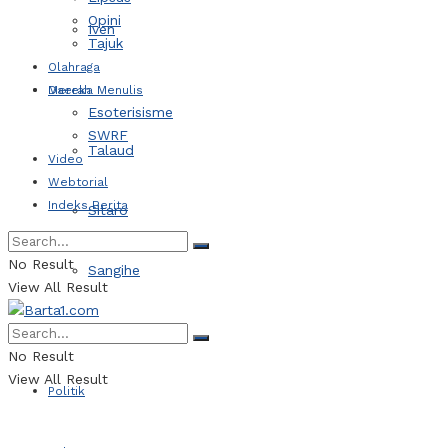
Opini
Iven
Tajuk
Olahraga
Daerah
Mereka Menulis
Esoterisisme
SWRF
Talaud
Video
Webtorial
Indeks Berita
Sitaro
No Result
Sangihe
View All Result
Kotamobagu
No Result
View All Result
Politik