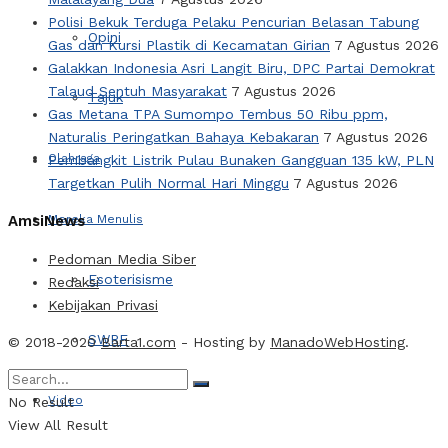
Polisi Bekuk Terduga Pelaku Pencurian Belasan Tabung
Opini
Gas dan Kursi Plastik di Kecamatan Girian
7 Agustus 2026
Galakkan Indonesia Asri Langit Biru, DPC Partai Demokrat
Talaud Sentuh Masyarakat
7 Agustus 2026
Tajuk
Gas Metana TPA Sumompo Tembus 50 Ribu ppm,
Naturalis Peringatkan Bahaya Kebakaran
7 Agustus 2026
Olahraga
Pembangkit Listrik Pulau Bunaken Gangguan 135 kW, PLN
Targetkan Pulih Normal Hari Minggu
7 Agustus 2026
AmsiNews
Mereka Menulis
Pedoman Media Siber
Esoterisisme
Redaksi
Kebijakan Privasi
SWRF
© 2018-2020
Barta1.com
- Hosting by
ManadoWebHosting
.
Video
No Result
View All Result