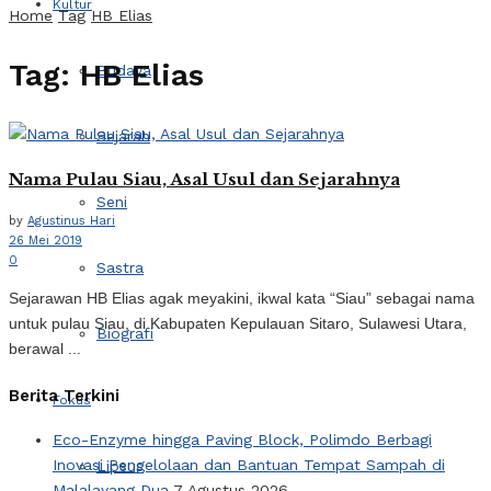
Kultur
Home
Tag
HB Elias
Tag:
HB Elias
Budaya
Sejarah
Nama Pulau Siau, Asal Usul dan Sejarahnya
Seni
by
Agustinus Hari
26 Mei 2019
0
Sastra
Sejarawan HB Elias agak meyakini, ikwal kata “Siau” sebagai nama
untuk pulau Siau, di Kabupaten Kepulauan Sitaro, Sulawesi Utara,
Biografi
berawal ...
Berita Terkini
Fokus
Eco-Enzyme hingga Paving Block, Polimdo Berbagi
Inovasi Pengelolaan dan Bantuan Tempat Sampah di
Lipsus
Malalayang Dua
7 Agustus 2026