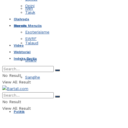
Opini
Iven
Tajuk
Olahraga
Daerah
Mereka Menulis
Esoterisisme
SWRF
Talaud
Video
Webtorial
Indeks Berita
Sitaro
No Result
Sangihe
View All Result
Kotamobagu
No Result
View All Result
Politik