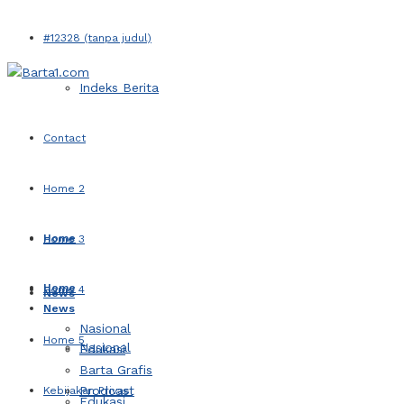
#12328 (tanpa judul)
Indeks Berita
Contact
Home 2
Home
Home 3
Home
Home 4
News
News
Nasional
Home 5
Nasional
Edukasi
Barta Grafis
Prodcast
Kebijakan Privasi
Edukasi