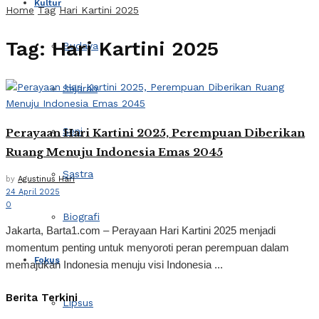
Kultur
Home
Tag
Hari Kartini 2025
Tag:
Hari Kartini 2025
Budaya
Sejarah
Seni
Perayaan Hari Kartini 2025, Perempuan Diberikan
Ruang Menuju Indonesia Emas 2045
Sastra
by
Agustinus Hari
24 April 2025
0
Biografi
Jakarta, Barta1.com – Perayaan Hari Kartini 2025 menjadi
momentum penting untuk menyoroti peran perempuan dalam
Fokus
memajukan Indonesia menuju visi Indonesia ...
Berita Terkini
Lipsus