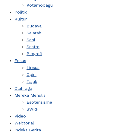
Kotamobagu
Politik
Kultur
Budaya
Sejarah
Seni
Sastra
Biografi
Fokus
Lipsus
Opini
Tajuk
Olahraga
Mereka Menulis
Esoterisisme
SWRF
Video
Webtorial
Indeks Berita