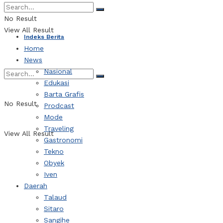
Webtorial
No Result
View All Result
Indeks Berita
Home
News
Nasional
Edukasi
Barta Grafis
No Result
Prodcast
Mode
Traveling
View All Result
Gastronomi
Tekno
Obyek
Iven
Daerah
Talaud
Sitaro
Sangihe