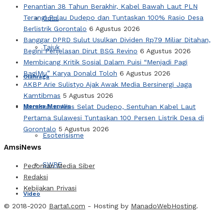
Penantian 38 Tahun Berakhir, Kabel Bawah Laut PLN
Terangi Pulau Dudepo dan Tuntaskan 100% Rasio Desa
Opini
Berlistrik Gorontalo
6 Agustus 2026
Banggar DPRD Sulut Usulkan Dividen Rp79 Miliar Ditahan,
Tajuk
Begini Penjelasan Dirut BSG Revino
6 Agustus 2026
Membicang Kritik Sosial Dalam Puisi “Menjadi Pagi
BagiMu” Karya Donald Toloh
6 Agustus 2026
Olahraga
AKBP Arie Sulistyo Ajak Awak Media Bersinergi Jaga
Kamtibmas
5 Agustus 2026
Mereka Menulis
Menembus Arus Selat Dudepo, Sentuhan Kabel Laut
Pertama Sulawesi Tuntaskan 100 Persen Listrik Desa di
Gorontalo
5 Agustus 2026
Esoterisisme
AmsiNews
SWRF
Pedoman Media Siber
Redaksi
Kebijakan Privasi
Video
© 2018-2020
Barta1.com
- Hosting by
ManadoWebHosting
.