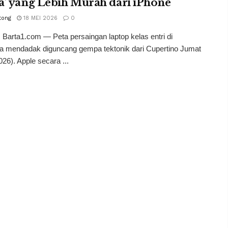
’ yang Lebih Murah dari iPhone
tong
18 MEI 2026
0
Barta1.com — Peta persaingan laptop kelas entri di
ia mendadak diguncang gempa tektonik dari Cupertino Jumat
026). Apple secara ...