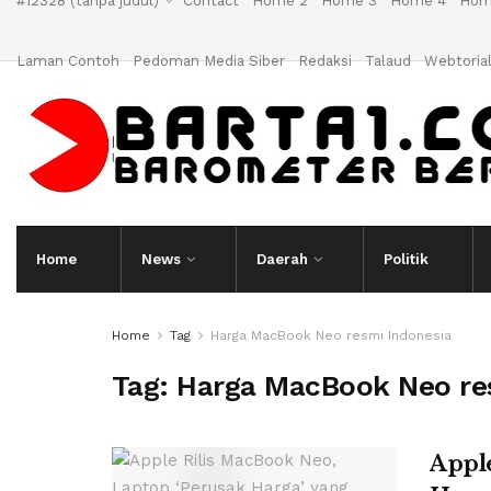
#12328 (tanpa judul)
Contact
Home 2
Home 3
Home 4
Hom
Laman Contoh
Pedoman Media Siber
Redaksi
Talaud
Webtoria
Home
News
Daerah
Politik
Home
Tag
Harga MacBook Neo resmi Indonesia
Tag:
Harga MacBook Neo re
Apple