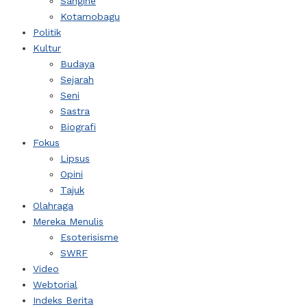
Sangihe
Kotamobagu
Politik
Kultur
Budaya
Sejarah
Seni
Sastra
Biografi
Fokus
Lipsus
Opini
Tajuk
Olahraga
Mereka Menulis
Esoterisisme
SWRF
Video
Webtorial
Indeks Berita