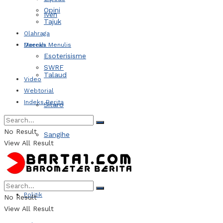
Opini
Iven
Tajuk
Olahraga
Daerah
Mereka Menulis
Esoterisisme
SWRF
Talaud
Video
Webtorial
Indeks Berita
Sitaro
No Result
Sangihe
View All Result
Kotamobagu
Politik
No Result
View All Result