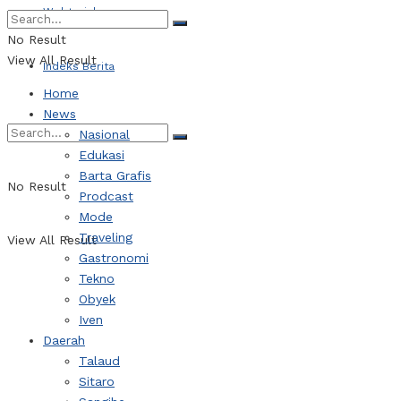
Webtorial
No Result
View All Result
Indeks Berita
Home
News
Nasional
Edukasi
Barta Grafis
No Result
Prodcast
Mode
Traveling
View All Result
Gastronomi
Tekno
Obyek
Iven
Daerah
Talaud
Sitaro