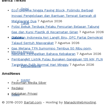
Berita Terkini
Opini
Eco-Enzyme hingga Paving Block, Polimdo Berbagi
Inovasi Pengelolaan dan Bantuan Tempat Sampah di
Malalayang Dua
7 Agustus 2026
Tajuk
Polisi Bekuk Terduga Pelaku Pencurian Belasan Tabung
Gas dan Kursi Plastik di Kecamatan Girian
7 Agustus 2026
Galakkan Indonesia Asri Langit Biru, DPC Partai Demokrat
Olahraga
Talaud Sentuh Masyarakat
7 Agustus 2026
Gas Metana TPA Sumompo Tembus 50 Ribu ppm,
Mereka Menulis
Naturalis Peringatkan Bahaya Kebakaran
7 Agustus 2026
Pembangkit Listrik Pulau Bunaken Gangguan 135 kW, PLN
Targetkan Pulih Normal Hari Minggu
7 Agustus 2026
Esoterisisme
AmsiNews
SWRF
Pedoman Media Siber
Redaksi
Kebijakan Privasi
Video
© 2018-2020
Barta1.com
- Hosting by
ManadoWebHosting
.