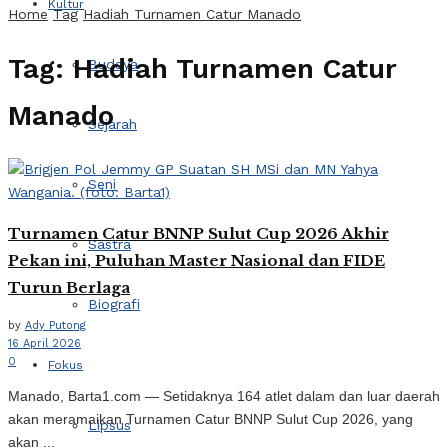
Kultur
Home
Tag
Hadiah Turnamen Catur Manado
Tag:
Hadiah Turnamen Catur
Budaya
Manado
Sejarah
Seni
Turnamen Catur BNNP Sulut Cup 2026 Akhir
Sastra
Pekan ini, Puluhan Master Nasional dan FIDE
Turun Berlaga
Biografi
by
Ady Putong
16 April 2026
0
Fokus
Manado, Barta1.com — Setidaknya 164 atlet dalam dan luar daerah
akan meramaikan Turnamen Catur BNNP Sulut Cup 2026, yang
Lipsus
akan ...