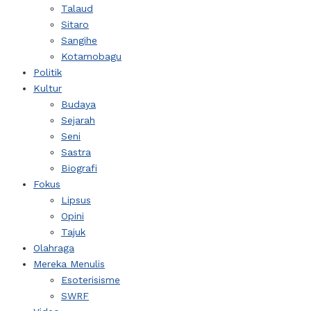
Talaud
Sitaro
Sangihe
Kotamobagu
Politik
Kultur
Budaya
Sejarah
Seni
Sastra
Biografi
Fokus
Lipsus
Opini
Tajuk
Olahraga
Mereka Menulis
Esoterisisme
SWRF