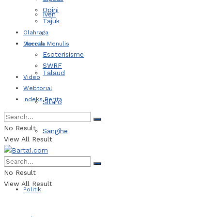
Opini
Iven
Tajuk
Olahraga
Daerah
Mereka Menulis
Esoterisisme
SWRF
Talaud
Video
Webtorial
Indeks Berita
Sitaro
No Result
Sangihe
View All Result
Kotamobagu
No Result
View All Result
Politik