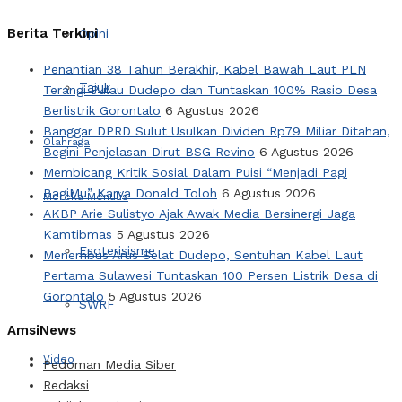
Berita Terkini
Opini
Penantian 38 Tahun Berakhir, Kabel Bawah Laut PLN
Tajuk
Terangi Pulau Dudepo dan Tuntaskan 100% Rasio Desa
Berlistrik Gorontalo
6 Agustus 2026
Banggar DPRD Sulut Usulkan Dividen Rp79 Miliar Ditahan,
Olahraga
Begini Penjelasan Dirut BSG Revino
6 Agustus 2026
Membicang Kritik Sosial Dalam Puisi “Menjadi Pagi
BagiMu” Karya Donald Toloh
6 Agustus 2026
Mereka Menulis
AKBP Arie Sulistyo Ajak Awak Media Bersinergi Jaga
Kamtibmas
5 Agustus 2026
Esoterisisme
Menembus Arus Selat Dudepo, Sentuhan Kabel Laut
Pertama Sulawesi Tuntaskan 100 Persen Listrik Desa di
Gorontalo
5 Agustus 2026
SWRF
AmsiNews
Video
Pedoman Media Siber
Redaksi