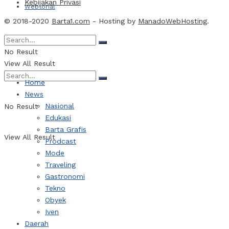
Kebijakan Privasi
Webtorial
© 2018-2020
Barta1.com
- Hosting by
ManadoWebHosting
.
Indeks Berita
No Result
View All Result
Home
News
Nasional
No Result
Edukasi
Barta Grafis
View All Result
Prodcast
Mode
Traveling
Gastronomi
Tekno
Obyek
Iven
Daerah