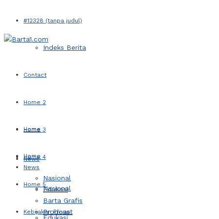
#12328 (tanpa judul)
Indeks Berita
Contact
Home 2
Home
Home 3
Home
Home 4
News
News
Nasional
Home 5
Nasional
Edukasi
Barta Grafis
Prodcast
Kebijakan Privasi
Edukasi