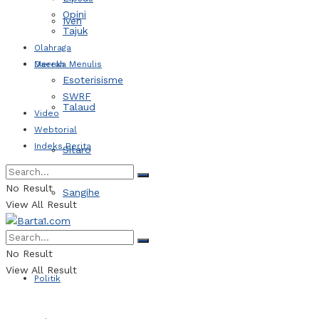
Opini
Iven
Tajuk
Olahraga
Daerah
Mereka Menulis
Esoterisisme
SWRF
Talaud
Video
Webtorial
Indeks Berita
Sitaro
No Result
Sangihe
View All Result
Kotamobagu
No Result
View All Result
Politik