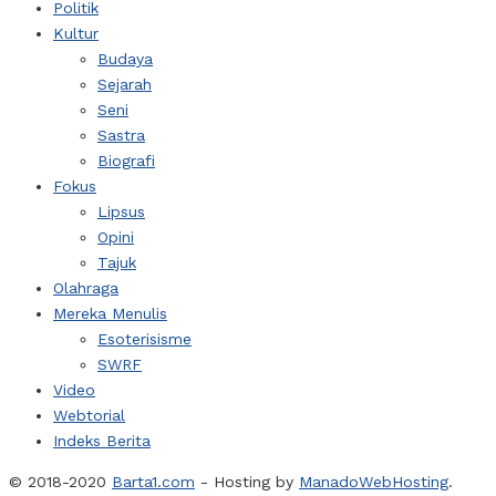
Politik
Kultur
Budaya
Sejarah
Seni
Sastra
Biografi
Fokus
Lipsus
Opini
Tajuk
Olahraga
Mereka Menulis
Esoterisisme
SWRF
Video
Webtorial
Indeks Berita
© 2018-2020
Barta1.com
- Hosting by
ManadoWebHosting
.