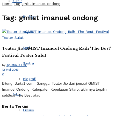
Kultur
Home
Tag
gmist imanuel ondong
Tag:
gmist imanuel ondong
Budaya
Sejarah
Seni
Teater Jio GMIST Imanuel Ondong Raih ‘The Best’
Festival Teater Sulut
Sastra
by
Agustinus Hari
12 Mei 2019
0
Biografi
Bitung, Barta1.com - Sanggar Teater Jio dari jemaat GMIST
Imanuel Ondong, Kabupaten Kepulauan Sitaro, akhirnya terpilih
Fokus
sebagai ‘The Best’ atau ...
Berita Terkini
Lipsus