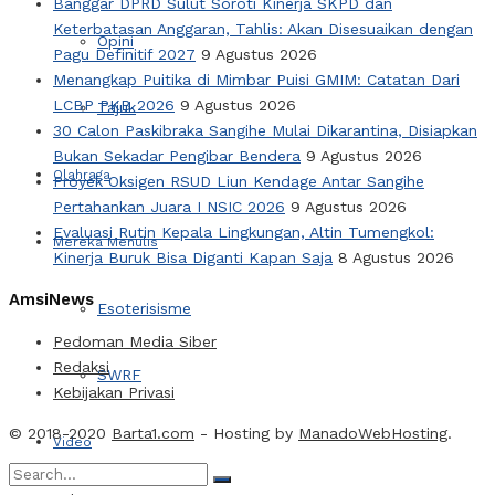
Banggar DPRD Sulut Soroti Kinerja SKPD dan
Keterbatasan Anggaran, Tahlis: Akan Disesuaikan dengan
Opini
Pagu Definitif 2027
9 Agustus 2026
Menangkap Puitika di Mimbar Puisi GMIM: Catatan Dari
LCBP PKB 2026
9 Agustus 2026
Tajuk
30 Calon Paskibraka Sangihe Mulai Dikarantina, Disiapkan
Bukan Sekadar Pengibar Bendera
9 Agustus 2026
Olahraga
Proyek Oksigen RSUD Liun Kendage Antar Sangihe
Pertahankan Juara I NSIC 2026
9 Agustus 2026
Evaluasi Rutin Kepala Lingkungan, Altin Tumengkol:
Mereka Menulis
Kinerja Buruk Bisa Diganti Kapan Saja
8 Agustus 2026
AmsiNews
Esoterisisme
Pedoman Media Siber
Redaksi
SWRF
Kebijakan Privasi
© 2018-2020
Barta1.com
- Hosting by
ManadoWebHosting
.
Video