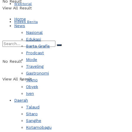
No Result
Webtorial
View All Result
Home
Indeks Berita
News
Nasional
Edukasi
Barta Grafis
Prodcast
Mode
No Result
Traveling
Gastronomi
View All Result
Tekno
Obyek
Iven
Daerah
Talaud
Sitaro
Sangihe
Kotamobagu