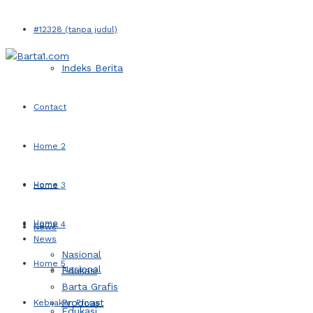
#12328 (tanpa judul)
Indeks Berita
Contact
Home 2
Home
Home 3
Home
Home 4
News
News
Nasional
Home 5
Nasional
Edukasi
Barta Grafis
Prodcast
Kebijakan Privasi
Edukasi