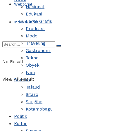
Webtorial
Nasional
Edukasi
Barta Grafis
Indeks Berita
Prodcast
Mode
Traveling
Gastronomi
Tekno
No Result
Obyek
Iven
View All Result
Daerah
Talaud
Sitaro
Sangihe
Kotamobagu
Politik
Kultur