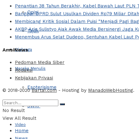
Penantian 38 Tahun Berakhir, Kabel Bawah Laut PLN T
Opini
Banggar DPRD Sulut Usulkan Dividen Rp79 Miliar Ditah
Membicang Kritik Sosial Dalam Puisi “Menjadi Pagi Ba
AKBP Arie Sulistyo Ajak Awak Media Bersinergi Jaga 
Tajuk
Menembus Arus Selat Dudepo, Sentuhan Kabel Laut Pe
AmsiNews
Olahraga
Pedoman Media Siber
Mereka Menulis
Redaksi
Kebijakan Privasi
Esoterisisme
© 2018-2020
Barta1.com
- Hosting by
ManadoWebHosting
.
SWRF
No Result
View All Result
Video
Home
News