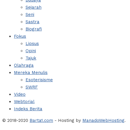
Budaya
Sejarah
Seni
Sastra
Biografi
Fokus
Lipsus
Opini
Tajuk
Olahraga
Mereka Menulis
Esoterisisme
SWRF
Video
Webtorial
Indeks Berita
© 2018-2020
Barta1.com
- Hosting by
ManadoWebHosting
.