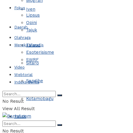
Biografi
Fokus
Iven
Lipsus
Opini
Daerah
Tajuk
Olahraga
Talaud
Mereka Menulis
Esoterisisme
SWRF
Sitaro
Video
Webtorial
Sangihe
Indeks Berita
Kotamobagu
No Result
View All Result
Politik
No Result