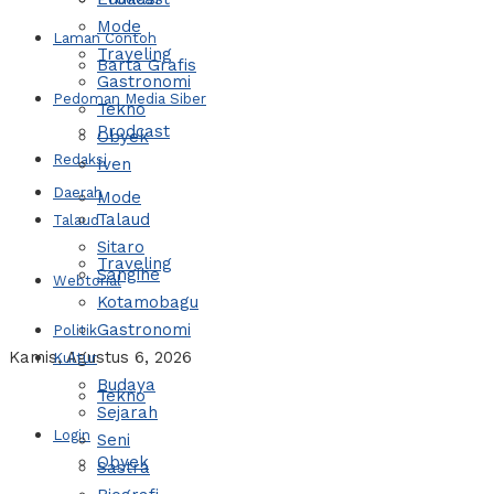
Mode
Laman Contoh
Traveling
Barta Grafis
Gastronomi
Pedoman Media Siber
Tekno
Prodcast
Obyek
Redaksi
Iven
Daerah
Mode
Talaud
Talaud
Sitaro
Traveling
Sangihe
Webtorial
Kotamobagu
Gastronomi
Politik
Kamis, Agustus 6, 2026
Kultur
Budaya
Tekno
Sejarah
Login
Seni
Obyek
Sastra