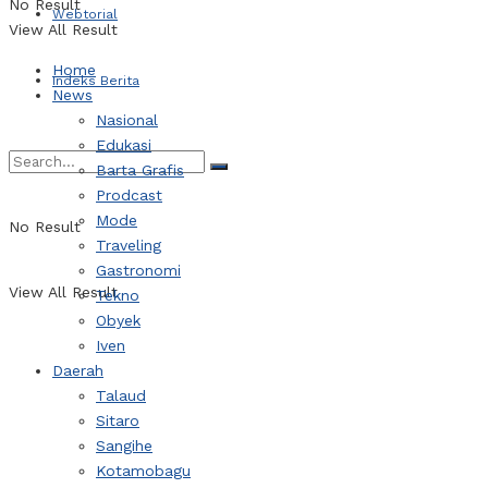
No Result
Webtorial
View All Result
Home
Indeks Berita
News
Nasional
Edukasi
Barta Grafis
Prodcast
Mode
No Result
Traveling
Gastronomi
View All Result
Tekno
Obyek
Iven
Daerah
Talaud
Sitaro
Sangihe
Kotamobagu