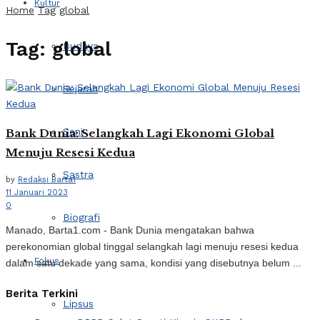
Kultur
Home
Tag
global
Tag:
global
Budaya
Sejarah
Seni
Bank Dunia: Selangkah Lagi Ekonomi Global
Menuju Resesi Kedua
Sastra
by
Redaksi Barta1
11 Januari 2023
0
Biografi
Manado, Barta1.com - Bank Dunia mengatakan bahwa
perekonomian global tinggal selangkah lagi menuju resesi kedua
Fokus
dalam satu dekade yang sama, kondisi yang disebutnya belum ...
Berita Terkini
Lipsus