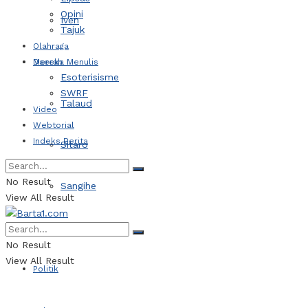
Opini
Iven
Tajuk
Olahraga
Daerah
Mereka Menulis
Esoterisisme
SWRF
Talaud
Video
Webtorial
Indeks Berita
Sitaro
No Result
Sangihe
View All Result
Kotamobagu
No Result
View All Result
Politik