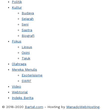
Politik
Kultur
Budaya
Sejarah
Seni
Sastra
Biografi
Fokus
Lipsus
Opini
Tajuk
Olahraga
Mereka Menulis
Esoterisisme
SWRF
Video
Webtorial
Indeks Berita
© 2018-2020
Barta1.com
- Hosting by
ManadoWebHosting
.