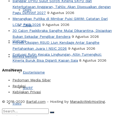
Banggar DPRD Sulut Soroti Kinerja SKPD dan
Keterbatasan Anggaran, Tahlis: Akan Disesuaikan dengan
Opini
Pagu Definitif 2027
9 Agustus 2026
Menangkap Puitika di Mimbar Puisi GMIM: Catatan Dari
LCBP PKB 2026
9 Agustus 2026
Tajuk
30 Calon Paskibraka Sangihe Mulai Dikarantina, Disiapkan
Bukan Sekadar Pengibar Bendera
9 Agustus 2026
Olahraga
Proyek Oksigen RSUD Liun Kendage Antar Sangihe
Pertahankan Juara I NSIC 2026
9 Agustus 2026
Evaluasi Rutin Kepala Lingkungan, Altin Tumengkol:
Mereka Menulis
Kinerja Buruk Bisa Diganti Kapan Saja
8 Agustus 2026
AmsiNews
Esoterisisme
Pedoman Media Siber
Redaksi
SWRF
Kebijakan Privasi
© 2018-2020
Barta1.com
- Hosting by
ManadoWebHosting
.
Video