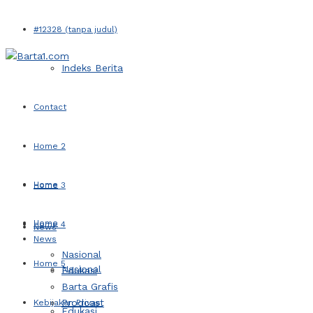
#12328 (tanpa judul)
Indeks Berita
Contact
Home 2
Home
Home 3
Home
Home 4
News
News
Nasional
Home 5
Nasional
Edukasi
Barta Grafis
Prodcast
Kebijakan Privasi
Edukasi