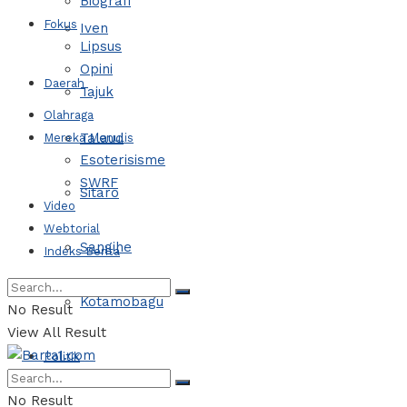
Biografi
Fokus
Iven
Lipsus
Opini
Daerah
Tajuk
Olahraga
Talaud
Mereka Menulis
Esoterisisme
SWRF
Sitaro
Video
Webtorial
Sangihe
Indeks Berita
Kotamobagu
No Result
View All Result
Politik
No Result