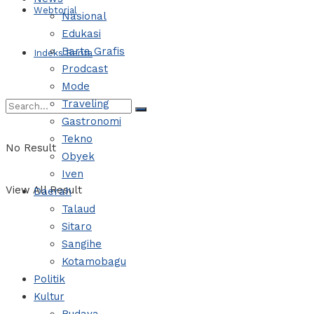
Webtorial
Nasional
Edukasi
Barta Grafis
Indeks Berita
Prodcast
Mode
Traveling
Gastronomi
Tekno
No Result
Obyek
Iven
View All Result
Daerah
Talaud
Sitaro
Sangihe
Kotamobagu
Politik
Kultur