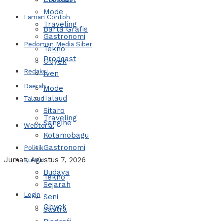
Mode
Laman Contoh
Traveling
Barta Grafis
Gastronomi
Pedoman Media Siber
Tekno
Prodcast
Obyek
Redaksi
Iven
Daerah
Mode
Talaud
Talaud
Sitaro
Traveling
Sangihe
Webtorial
Kotamobagu
Gastronomi
Politik
Jumat, Agustus 7, 2026
Kultur
Budaya
Tekno
Sejarah
Login
Seni
Obyek
Sastra