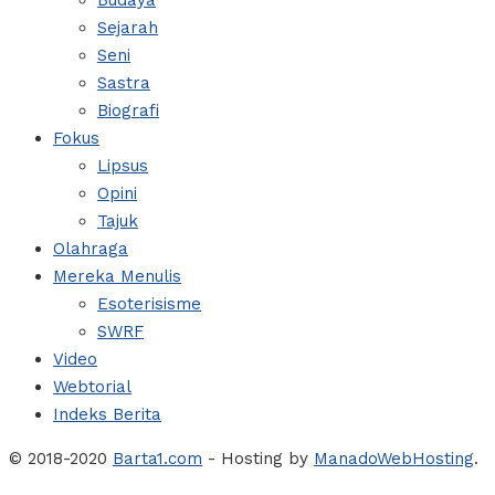
Budaya
Sejarah
Seni
Sastra
Biografi
Fokus
Lipsus
Opini
Tajuk
Olahraga
Mereka Menulis
Esoterisisme
SWRF
Video
Webtorial
Indeks Berita
© 2018-2020
Barta1.com
- Hosting by
ManadoWebHosting
.