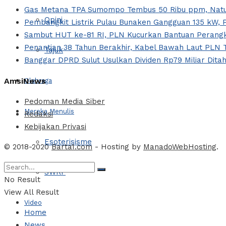
Gas Metana TPA Sumompo Tembus 50 Ribu ppm, Natur
Opini
Pembangkit Listrik Pulau Bunaken Gangguan 135 kW, 
Sambut HUT ke-81 RI, PLN Kucurkan Bantuan Perangka
Penantian 38 Tahun Berakhir, Kabel Bawah Laut PLN T
Tajuk
Banggar DPRD Sulut Usulkan Dividen Rp79 Miliar Ditah
AmsiNews
Olahraga
Pedoman Media Siber
Mereka Menulis
Redaksi
Kebijakan Privasi
Esoterisisme
© 2018-2020
Barta1.com
- Hosting by
ManadoWebHosting
.
SWRF
No Result
View All Result
Video
Home
News