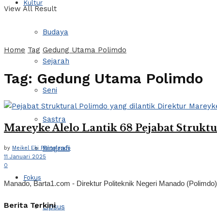
Kultur
View All Result
Budaya
Home
Tag
Gedung Utama Polimdo
Sejarah
Tag:
Gedung Utama Polimdo
Seni
Sastra
Mareyke Alelo Lantik 68 Pejabat Struktu
Biografi
by
Meikel Eki Pontolondo
11 Januari 2025
0
Fokus
Manado, Barta1.com - Direktur Politeknik Negeri Manado (Polimdo), 
Berita Terkini
Lipsus