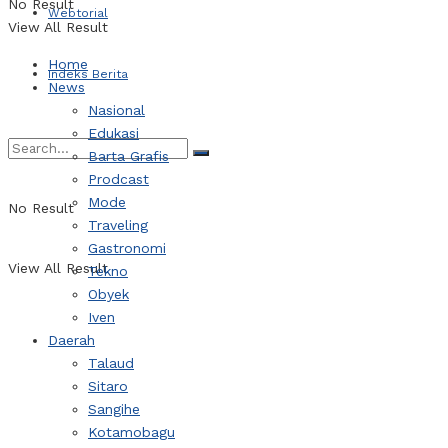
No Result
Webtorial
View All Result
Home
Indeks Berita
News
Nasional
Edukasi
Barta Grafis
Prodcast
Mode
No Result
Traveling
Gastronomi
View All Result
Tekno
Obyek
Iven
Daerah
Talaud
Sitaro
Sangihe
Kotamobagu