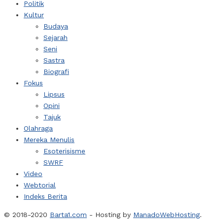
Politik
Kultur
Budaya
Sejarah
Seni
Sastra
Biografi
Fokus
Lipsus
Opini
Tajuk
Olahraga
Mereka Menulis
Esoterisisme
SWRF
Video
Webtorial
Indeks Berita
© 2018-2020
Barta1.com
- Hosting by
ManadoWebHosting
.