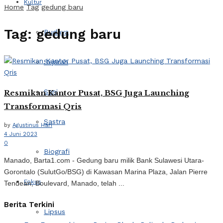
Kultur
Home
Tag
gedung baru
Tag:
gedung baru
Budaya
Sejarah
Seni
Resmikan Kantor Pusat, BSG Juga Launching
Transformasi Qris
Sastra
by
Agustinus Hari
4 Juni 2023
0
Biografi
Manado, Barta1.com - Gedung baru milik Bank Sulawesi Utara-
Gorontalo (SulutGo/BSG) di Kawasan Marina Plaza, Jalan Pierre
Fokus
Tendean, Boulevard, Manado, telah ...
Berita Terkini
Lipsus