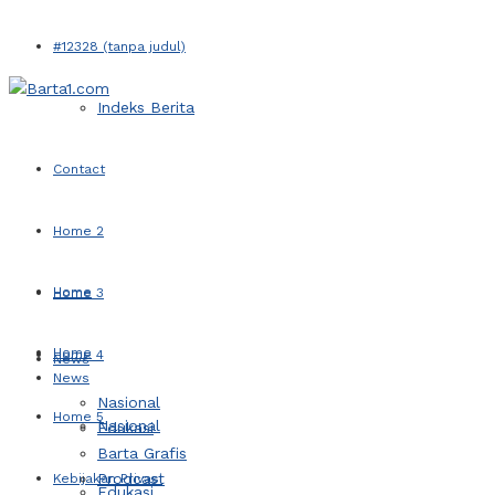
#12328 (tanpa judul)
Indeks Berita
Contact
Home 2
Home
Home 3
Home
Home 4
News
News
Nasional
Home 5
Nasional
Edukasi
Barta Grafis
Prodcast
Kebijakan Privasi
Edukasi