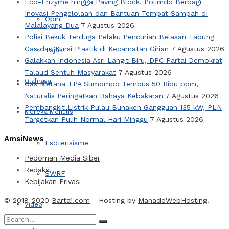
Eco-Enzyme hingga Paving Block, Polimdo Berbagi
Inovasi Pengelolaan dan Bantuan Tempat Sampah di
Opini
Malalayang Dua
7 Agustus 2026
Polisi Bekuk Terduga Pelaku Pencurian Belasan Tabung
Gas dan Kursi Plastik di Kecamatan Girian
7 Agustus 2026
Tajuk
Galakkan Indonesia Asri Langit Biru, DPC Partai Demokrat
Talaud Sentuh Masyarakat
7 Agustus 2026
Olahraga
Gas Metana TPA Sumompo Tembus 50 Ribu ppm,
Naturalis Peringatkan Bahaya Kebakaran
7 Agustus 2026
Pembangkit Listrik Pulau Bunaken Gangguan 135 kW, PLN
Mereka Menulis
Targetkan Pulih Normal Hari Minggu
7 Agustus 2026
AmsiNews
Esoterisisme
Pedoman Media Siber
Redaksi
SWRF
Kebijakan Privasi
© 2018-2020
Barta1.com
- Hosting by
ManadoWebHosting
.
Video