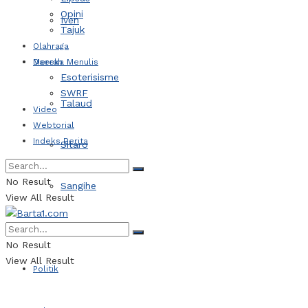
Opini
Iven
Tajuk
Olahraga
Daerah
Mereka Menulis
Esoterisisme
SWRF
Talaud
Video
Webtorial
Indeks Berita
Sitaro
No Result
Sangihe
View All Result
Kotamobagu
No Result
View All Result
Politik