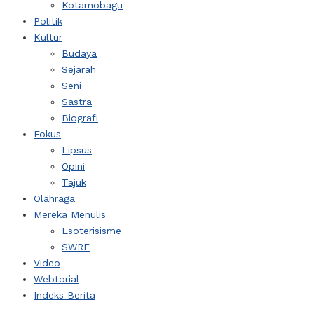
Kotamobagu
Politik
Kultur
Budaya
Sejarah
Seni
Sastra
Biografi
Fokus
Lipsus
Opini
Tajuk
Olahraga
Mereka Menulis
Esoterisisme
SWRF
Video
Webtorial
Indeks Berita