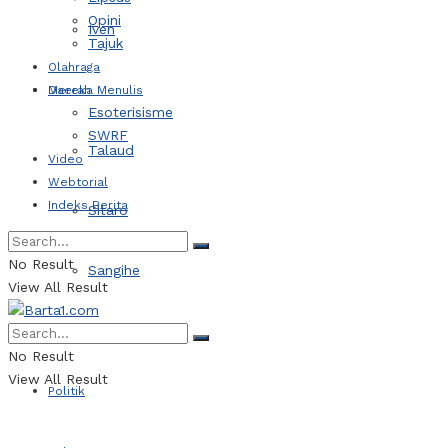
Opini
Iven
Tajuk
Olahraga
Daerah
Mereka Menulis
Esoterisisme
SWRF
Talaud
Video
Webtorial
Indeks Berita
Sitaro
No Result
Sangihe
View All Result
Kotamobagu
No Result
View All Result
Politik