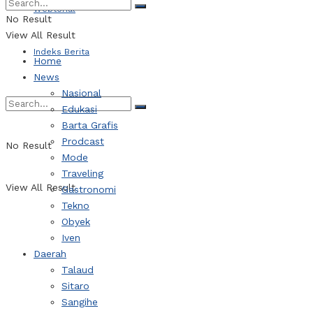
Webtorial
No Result
View All Result
Indeks Berita
Home
News
Nasional
Edukasi
Barta Grafis
Prodcast
No Result
Mode
Traveling
View All Result
Gastronomi
Tekno
Obyek
Iven
Daerah
Talaud
Sitaro
Sangihe