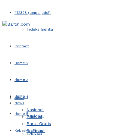
#12328 (tanpa judul)
Indeks Berita
Contact
Home 2
Home
Home 3
Home
Home 4
News
News
Nasional
Home 5
Nasional
Edukasi
Barta Grafis
Prodcast
Kebijakan Privasi
Edukasi