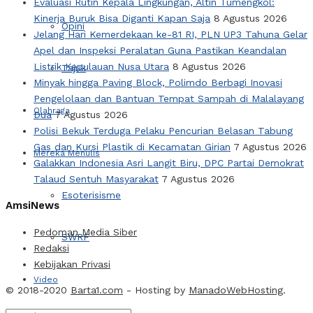
Evaluasi Rutin Kepala Lingkungan, Altin Tumengkol:
Kinerja Buruk Bisa Diganti Kapan Saja
8 Agustus 2026
Opini
Jelang Hari Kemerdekaan ke-81 RI, PLN UP3 Tahuna Gelar
Apel dan Inspeksi Peralatan Guna Pastikan Keandalan
Listrik Kepulauan Nusa Utara
8 Agustus 2026
Tajuk
Minyak hingga Paving Block, Polimdo Berbagi Inovasi
Pengelolaan dan Bantuan Tempat Sampah di Malalayang
Olahraga
Dua
7 Agustus 2026
Polisi Bekuk Terduga Pelaku Pencurian Belasan Tabung
Gas dan Kursi Plastik di Kecamatan Girian
7 Agustus 2026
Mereka Menulis
Galakkan Indonesia Asri Langit Biru, DPC Partai Demokrat
Talaud Sentuh Masyarakat
7 Agustus 2026
Esoterisisme
AmsiNews
Pedoman Media Siber
SWRF
Redaksi
Kebijakan Privasi
Video
© 2018-2020
Barta1.com
- Hosting by
ManadoWebHosting
.