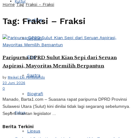
Kultur
Home
Tag
Fraksi - Fraksi
Tag:
Fraksi – Fraksi
Budaya
Sejarah
Seni
Paripurna DPRD Sulut Kian Sepi dari Seruan
Aspirasi, Mayoritas Memilih Berpantun
Sastra
by
Meikel Eki Pontolondo
23 Juni 2026
0
Biografi
Manado, Barta1.com – Suasana rapat paripurna DPRD Provinsi
Sulawesi Utara (Sulut) kini dinilai tidak lagi segarang sebelumnya.
Fokus
Seperti mantan legislator ...
Berita Terkini
Lipsus