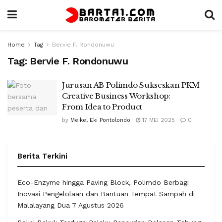
Home
Tag
Bervie F. Rondonuwu
Tag:
Bervie F. Rondonuwu
Jurusan AB Polimdo Sukseskan PKM
Creative Business Workshop:
From Idea to Product
by
Meikel Eki Pontolondo
17 MEI 2025
0
Berita Terkini
Eco-Enzyme hingga Paving Block, Polimdo Berbagi
Inovasi Pengelolaan dan Bantuan Tempat Sampah di
Malalayang Dua
7 Agustus 2026