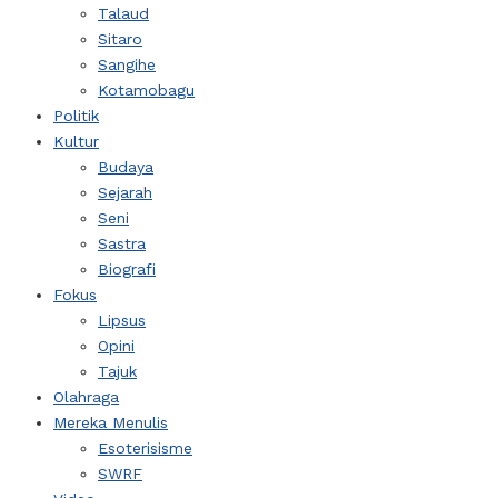
Talaud
Sitaro
Sangihe
Kotamobagu
Politik
Kultur
Budaya
Sejarah
Seni
Sastra
Biografi
Fokus
Lipsus
Opini
Tajuk
Olahraga
Mereka Menulis
Esoterisisme
SWRF