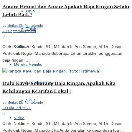
Antara Hemat dan Aman: Apakah Baja Ringan Selalu
Opini
Lebih Baik ?
by
Meikel Eki Pontolondo
Tajuk
20 September 2024
0
Oleh: Noldie E. Kondoj,ST., MT. dan Ir. Aris Sampe, M.Th. Dosen
Olahraga
Politeknik Negeri Manado Beberapa tahun terakhir, penggunaan
baja ringan ...
Mereka Menulis
Esoterisisme
Dulu Kayu, Sekarang Baja Ringan: Apakah Kita
Kehilangan Kearifan Lokal ?
SWRF
by
Meikel Eki Pontolondo
10 Februari 2024
0
Video
Oleh: Noldie E. Kondoj,ST., MT. dan Ir. Aris Sampe, M.Th. Dosen
Politeknik Negeri Manado Jika Anda berjalan ke desa-desa tua ...