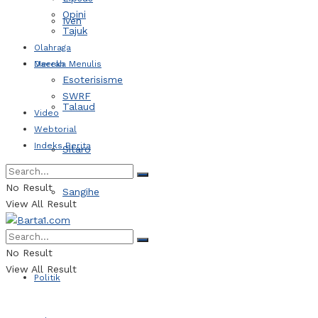
Opini
Iven
Tajuk
Olahraga
Daerah
Mereka Menulis
Esoterisisme
SWRF
Talaud
Video
Webtorial
Indeks Berita
Sitaro
No Result
Sangihe
View All Result
Kotamobagu
No Result
View All Result
Politik