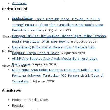
Webtorial
Berita Terkini
Indeks Berita
Penantian 38 Tahun Berakhir, Kabel Bawah Laut PLN
Terangi Pulau Dudepo dan Tuntaskan 100% Rasio Desa
Berlistrik Gorontalo
6 Agustus 2026
Banggar DPRD Sulut Usulkan Dividen Rp79 Miliar Ditahan,
Begini Penjelasan Dirut BSG Revino
6 Agustus 2026
Membicang Kritik Sosial Dalam Puisi “Menjadi Pagi
No Result
BagiMu” Karya Donald Toloh
6 Agustus 2026
AKBP Arie Sulistyo Ajak Awak Media Bersinergi Jaga
Kamtibmas
5 Agustus 2026
View All Result
Menembus Arus Selat Dudepo, Sentuhan Kabel Laut
Pertama Sulawesi Tuntaskan 100 Persen Listrik Desa di
Gorontalo
5 Agustus 2026
AmsiNews
Pedoman Media Siber
Redaksi