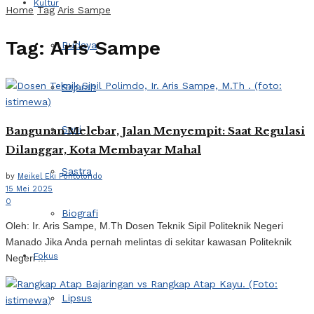
Kultur
Home
Tag
Aris Sampe
Tag:
Aris Sampe
Budaya
Sejarah
Seni
Bangunan Melebar, Jalan Menyempit: Saat Regulasi
Dilanggar, Kota Membayar Mahal
Sastra
by
Meikel Eki Pontolondo
15 Mei 2025
0
Biografi
Oleh: Ir. Aris Sampe, M.Th Dosen Teknik Sipil Politeknik Negeri
Manado Jika Anda pernah melintas di sekitar kawasan Politeknik
Fokus
Negeri ...
Lipsus