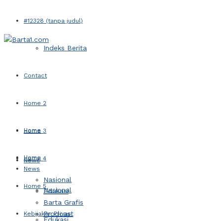
#12328 (tanpa judul)
Indeks Berita
Contact
Home 2
Home
Home 3
Home
Home 4
News
News
Nasional
Home 5
Nasional
Edukasi
Barta Grafis
Prodcast
Kebijakan Privasi
Edukasi