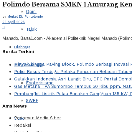
Polimdo Bersama SMKN 1 Amurang Kemban
Opini
by
Meikel Eki Pontolondo
29 April 2025
0
Tajuk
Manado, Barta1.com - Akademisi Politeknik Negeri Manado (Polimdo)
Olahraga
Berita Terkini
Minyak hingga Paving Block, Polimdo Berbagi Inovas
Mereka Menulis
Polisi Bekuk Terduga Pelaku Pencurian Belasan Tabung
Galakkan Indonesia Asri Langit Biru, DPC Partai Dem
Esoterisisme
Gas Metana TPA Sumompo Tembus 50 Ribu ppm, Natur
Pembangkit Listrik Pulau Bunaken Gangguan 135 kW, 
SWRF
AmsiNews
Pedoman Media Siber
Video
Redaksi