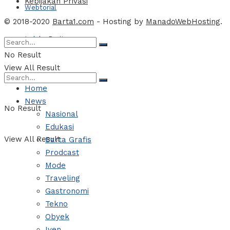
Kebijakan Privasi
Webtorial
© 2018-2020
Barta1.com
- Hosting by
ManadoWebHosting
.
Indeks Berita
No Result
View All Result
Home
News
No Result
Nasional
Edukasi
View All Result
Barta Grafis
Prodcast
Mode
Traveling
Gastronomi
Tekno
Obyek
Iven