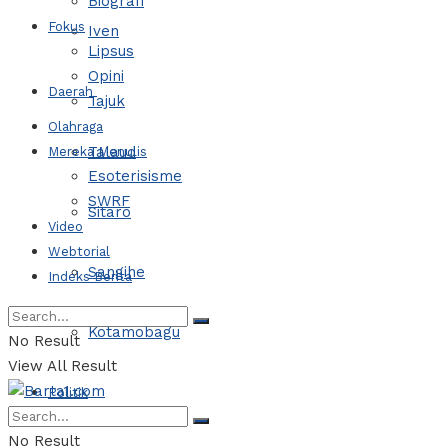
Biografi
Fokus
Iven
Lipsus
Opini
Daerah
Tajuk
Olahraga
Talaud
Mereka Menulis
Esoterisisme
SWRF
Sitaro
Video
Webtorial
Sangihe
Indeks Berita
Kotamobagu
No Result
View All Result
Politik
No Result