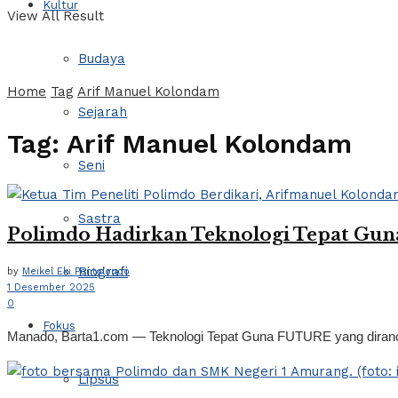
Kultur
View All Result
Budaya
Home
Tag
Arif Manuel Kolondam
Sejarah
Tag:
Arif Manuel Kolondam
Seni
Sastra
Polimdo Hadirkan Teknologi Tepat Gun
Biografi
by
Meikel Eki Pontolondo
1 Desember 2025
0
Fokus
Manado, Barta1.com — Teknologi Tepat Guna FUTURE yang dirancan
Lipsus