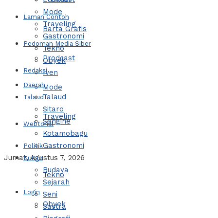
Mode
Laman Contoh
Traveling
Barta Grafis
Gastronomi
Pedoman Media Siber
Tekno
Prodcast
Obyek
Redaksi
Iven
Daerah
Mode
Talaud
Talaud
Sitaro
Traveling
Sangihe
Webtorial
Kotamobagu
Gastronomi
Politik
Jumat, Agustus 7, 2026
Kultur
Budaya
Tekno
Sejarah
Login
Seni
Obyek
Sastra