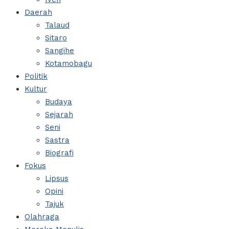
Daerah
Talaud
Sitaro
Sangihe
Kotamobagu
Politik
Kultur
Budaya
Sejarah
Seni
Sastra
Biografi
Fokus
Lipsus
Opini
Tajuk
Olahraga