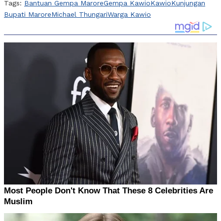
Tags:
Bantuan Gempa Marore
Gempa Kawio
Kawio
Kunjungan
Bupati Marore
Michael Thungari
Warga Kawio