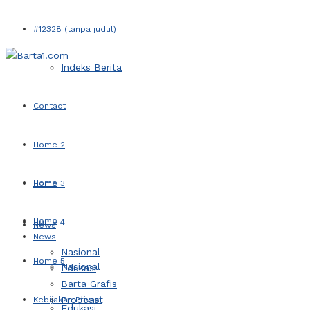
#12328 (tanpa judul)
Indeks Berita
Contact
Home 2
Home
Home 3
Home
Home 4
News
News
Nasional
Home 5
Nasional
Edukasi
Barta Grafis
Prodcast
Kebijakan Privasi
Edukasi