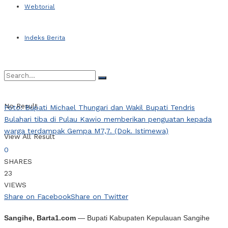
Webtorial
Indeks Berita
No Result
Foto: Bupati Michael Thungari dan Wakil Bupati Tendris
Bulahari tiba di Pulau Kawio memberikan penguatan kepada
warga terdampak Gempa M7,7. (Dok. Istimewa)
View All Result
0
SHARES
23
VIEWS
Share on Facebook
Share on Twitter
Sangihe, Barta1.com
— Bupati Kabupaten Kepulauan Sangihe