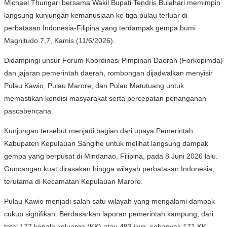
Michael Thungari bersama Wakil Bupati Tendris Bulahari memimpin
langsung kunjungan kemanusiaan ke tiga pulau terluar di
perbatasan Indonesia-Filipina yang terdampak gempa bumi
Magnitudo 7,7, Kamis (11/6/2026).
Didampingi unsur Forum Koordinasi Pimpinan Daerah (Forkopimda)
dan jajaran pemerintah daerah, rombongan dijadwalkan menyisir
Pulau Kawio, Pulau Marore, dan Pulau Matutuang untuk
memastikan kondisi masyarakat serta percepatan penanganan
pascabencana.
Kunjungan tersebut menjadi bagian dari upaya Pemerintah
Kabupaten Kepulauan Sangihe untuk melihat langsung dampak
gempa yang berpusat di Mindanao, Filipina, pada 8 Juni 2026 lalu.
Guncangan kuat dirasakan hingga wilayah perbatasan Indonesia,
terutama di Kecamatan Kepulauan Marore.
Pulau Kawio menjadi salah satu wilayah yang mengalami dampak
cukup signifikan. Berdasarkan laporan pemerintah kampung, dari
total 177 kepala keluarga (KK) atau 483 jiwa, sebanyak 171 KK