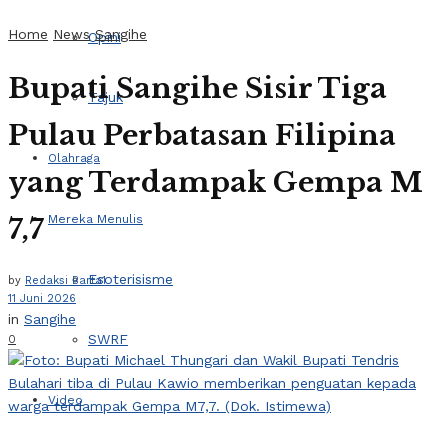
Home
News
Sangihe
Opini
Bupati Sangihe Sisir Tiga
Tajuk
Pulau Perbatasan Filipina
Olahraga
yang Terdampak Gempa M
7,7
Mereka Menulis
Esoterisisme
by
Redaksi Barta1
11 Juni 2026
in
Sangihe
SWRF
0
Video