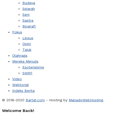
Budaya
Sejarah
Seni
Sastra
Biografi
Fokus
Lipsus
Opini
Tajuk
Olahraga
Mereka Menulis
Esoterisisme
SWRF
Video
Webtorial
Indeks Berita
© 2018-2020
Barta1.com
- Hosting by
ManadoWebHosting
.
Welcome Back!