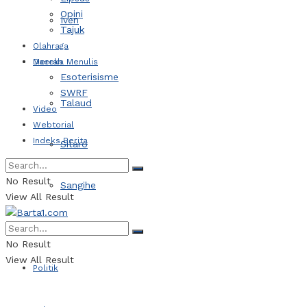
Opini
Iven
Tajuk
Olahraga
Daerah
Mereka Menulis
Esoterisisme
SWRF
Talaud
Video
Webtorial
Indeks Berita
Sitaro
No Result
Sangihe
View All Result
Kotamobagu
No Result
View All Result
Politik