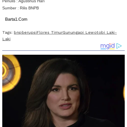
Penulis : Agustinus Hari
Sumber : Rilis BNPB
Barta1.Com
Tags:
bnpb
erupsi
Flores Timur
Gunungapi Lewotobi Laki-
Laki