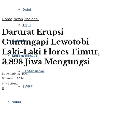
Opini
Home
News
Nasional
Tajuk
Darurat Erupsi
Gunungapi Lewotobi
Olahraga
Laki-Laki Flores Timur,
Mereka Menulis
3.898 Jiwa Mengungsi
Esoterisisme
by
Agustinus Hari
5 Januari 2024
in
Nasional
SWRF
0
Video