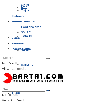
Opini
Iven
Tajuk
Olahraga
Daerah
Mereka Menulis
Esoterisisme
SWRF
Talaud
Video
Webtorial
Indeks Berita
Sitaro
No Result
Sangihe
View All Result
Kotamobagu
Politik
No Result
View All Result