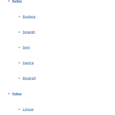
Kultur
Budaya
Sejarah
Seni
Sastra
Biografi
Fokus
Lipsus