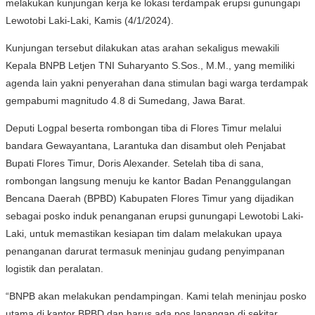
melakukan kunjungan kerja ke lokasi terdampak erupsi gunungapi
Lewotobi Laki-Laki, Kamis (4/1/2024).
Kunjungan tersebut dilakukan atas arahan sekaligus mewakili
Kepala BNPB Letjen TNI Suharyanto S.Sos., M.M., yang memiliki
agenda lain yakni penyerahan dana stimulan bagi warga terdampak
gempabumi magnitudo 4.8 di Sumedang, Jawa Barat.
Deputi Logpal beserta rombongan tiba di Flores Timur melalui
bandara Gewayantana, Larantuka dan disambut oleh Penjabat
Bupati Flores Timur, Doris Alexander. Setelah tiba di sana,
rombongan langsung menuju ke kantor Badan Penanggulangan
Bencana Daerah (BPBD) Kabupaten Flores Timur yang dijadikan
sebagai posko induk penanganan erupsi gunungapi Lewotobi Laki-
Laki, untuk memastikan kesiapan tim dalam melakukan upaya
penanganan darurat termasuk meninjau gudang penyimpanan
logistik dan peralatan.
“BNPB akan melakukan pendampingan. Kami telah meninjau posko
utama di kantor BPBD dan harus ada pos lapangan di sekitar