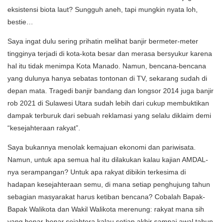
eksistensi biota laut? Sungguh aneh, tapi mungkin nyata loh,
bestie…
Saya ingat dulu sering prihatin melihat banjir bermeter-meter
tingginya terjadi di kota-kota besar dan merasa bersyukur karena
hal itu tidak menimpa Kota Manado. Namun, bencana-bencana
yang dulunya hanya sebatas tontonan di TV, sekarang sudah di
depan mata. Tragedi banjir bandang dan longsor 2014 juga banjir
rob 2021 di Sulawesi Utara sudah lebih dari cukup membuktikan
dampak terburuk dari sebuah reklamasi yang selalu diklaim demi
“kesejahteraan rakyat”.
Saya bukannya menolak kemajuan ekonomi dan pariwisata.
Namun, untuk apa semua hal itu dilakukan kalau kajian AMDAL-
nya serampangan? Untuk apa rakyat dibikin terkesima di
hadapan kesejahteraan semu, di mana setiap penghujung tahun
sebagian masyarakat harus ketiban bencana? Cobalah Bapak-
Bapak Walikota dan Wakil Walikota merenung: rakyat mana sih
yang benar-benar sejahtera kalau setiap akhir sampai awal tahun