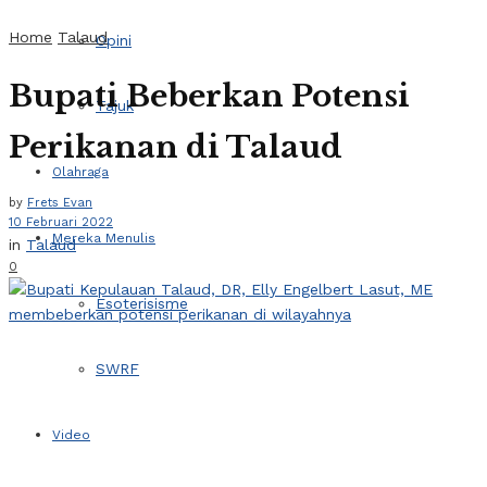
Home
Talaud
Opini
Bupati Beberkan Potensi
Tajuk
Perikanan di Talaud
Olahraga
by
Frets Evan
10 Februari 2022
Mereka Menulis
in
Talaud
0
Esoterisisme
SWRF
Video