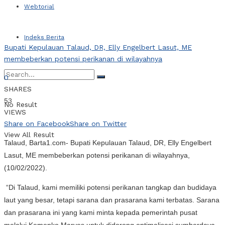
Webtorial
Indeks Berita
Bupati Kepulauan Talaud, DR, Elly Engelbert Lasut, ME
membeberkan potensi perikanan di wilayahnya
0
SHARES
53
No Result
VIEWS
Share on Facebook
Share on Twitter
View All Result
Talaud, Barta1.com- Bupati Kepulauan Talaud, DR, Elly Engelbert
Lasut, ME membeberkan potensi perikanan di wilayahnya,
(10/02/2022).
“Di Talaud, kami memiliki potensi perikanan tangkap dan budidaya
laut yang besar, tetapi sarana dan prasarana kami terbatas. Sarana
dan prasarana ini yang kami minta kepada pemerintah pusat
melalui Kemenko Marves untuk didorong optimalisasi sumberdaya