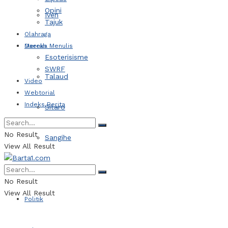
Opini
Iven
Tajuk
Olahraga
Daerah
Mereka Menulis
Esoterisisme
SWRF
Talaud
Video
Webtorial
Indeks Berita
Sitaro
No Result
Sangihe
View All Result
Kotamobagu
No Result
View All Result
Politik