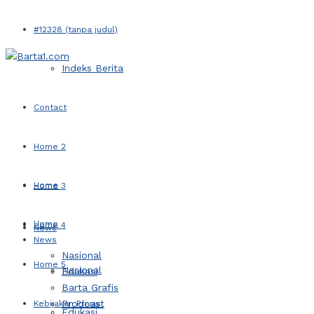
#12328 (tanpa judul)
Indeks Berita
Contact
Home 2
Home
Home 3
Home
Home 4
News
News
Nasional
Home 5
Nasional
Edukasi
Barta Grafis
Prodcast
Kebijakan Privasi
Edukasi