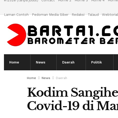
#12328 (tanpa judul)
Contact
Home 2
Home 3
Home 4
Home
Laman Contoh
Pedoman Media Siber
Redaksi
Talaud
Webtoria
Home
News
Daerah
Politik
Home
News
Daerah
Kodim Sangihe 
Covid-19 di Ma