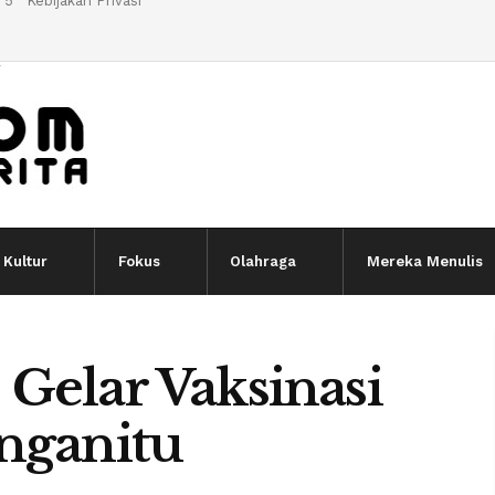
 5
Kebijakan Privasi
l
Kultur
Fokus
Olahraga
Mereka Menulis
Gelar Vaksinasi
nganitu