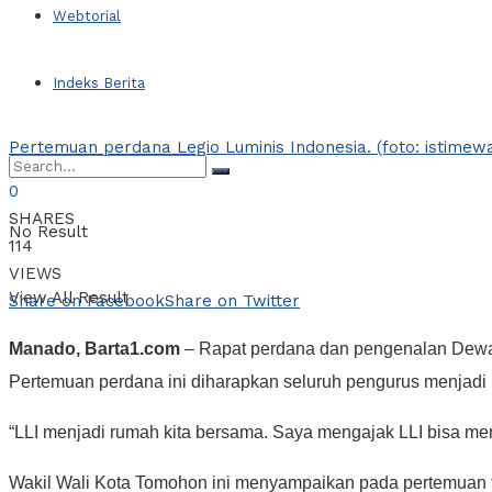
Webtorial
Indeks Berita
Pertemuan perdana Legio Luminis Indonesia. (foto: istimew
0
SHARES
No Result
114
VIEWS
View All Result
Share on Facebook
Share on Twitter
Manado, Barta1.com
– Rapat perdana dan pengenalan Dewan
Pertemuan perdana ini diharapkan seluruh pengurus menjadi
“LLI menjadi rumah kita bersama. Saya mengajak LLI bisa me
Wakil Wali Kota Tomohon ini menyampaikan pada pertemuan ter