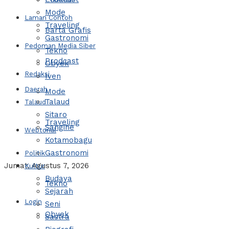
Mode
Laman Contoh
Traveling
Barta Grafis
Gastronomi
Pedoman Media Siber
Tekno
Prodcast
Obyek
Redaksi
Iven
Daerah
Mode
Talaud
Talaud
Sitaro
Traveling
Sangihe
Webtorial
Kotamobagu
Gastronomi
Politik
Jumat, Agustus 7, 2026
Kultur
Budaya
Tekno
Sejarah
Login
Seni
Obyek
Sastra