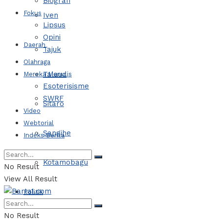
Biografi
Fokus
Iven
Lipsus
Opini
Daerah
Tajuk
Olahraga
Talaud
Mereka Menulis
Esoterisisme
SWRF
Sitaro
Video
Webtorial
Sangihe
Indeks Berita
Kotamobagu
No Result
View All Result
Politik
No Result