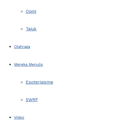
Opini
Tajuk
Olahraga
Mereka Menulis
Esoterisisme
SWRF
Video