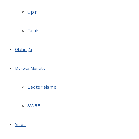
Opini
Tajuk
Olahraga
Mereka Menulis
Esoterisisme
SWRF
Video