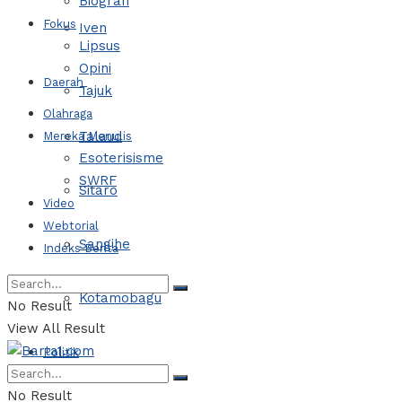
Biografi
Fokus
Iven
Lipsus
Opini
Daerah
Tajuk
Olahraga
Talaud
Mereka Menulis
Esoterisisme
SWRF
Sitaro
Video
Webtorial
Sangihe
Indeks Berita
Kotamobagu
No Result
View All Result
Politik
No Result