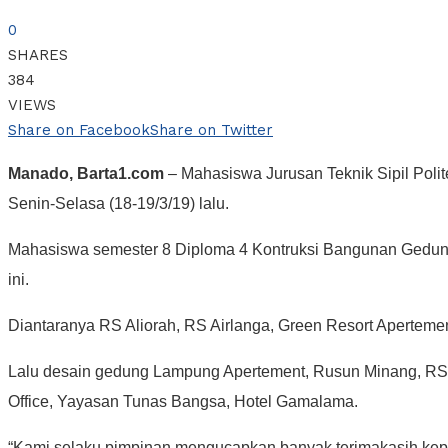
0
SHARES
384
VIEWS
Share on Facebook
Share on Twitter
Manado, Barta1.com
– Mahasiswa Jurusan Teknik Sipil Poli
Senin-Selasa (18-19/3/19) lalu.
Mahasiswa semester 8 Diploma 4 Kontruksi Bangunan Gedung 
ini.
Diantaranya RS Aliorah, RS Airlanga, Green Resort Aperteme
Lalu desain gedung Lampung Apertement, Rusun Minang, RS Si
Office, Yayasan Tunas Bangsa, Hotel Gamalama.
“Kami selaku pimpinan mengucapkan banyak terimakasih kepa