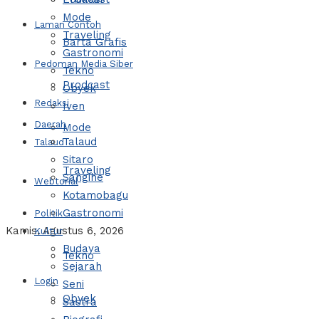
Mode
Laman Contoh
Traveling
Barta Grafis
Gastronomi
Pedoman Media Siber
Tekno
Prodcast
Obyek
Redaksi
Iven
Daerah
Mode
Talaud
Talaud
Sitaro
Traveling
Sangihe
Webtorial
Kotamobagu
Gastronomi
Politik
Kamis, Agustus 6, 2026
Kultur
Budaya
Tekno
Sejarah
Login
Seni
Obyek
Sastra