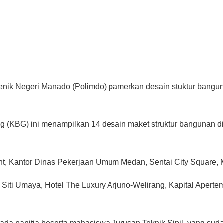
tenik Negeri Manado (Polimdo) pamerkan desain stuktur bangu
(KBG) ini menampilkan 14 desain maket struktur bangunan di 
nt, Kantor Dinas Pekerjaan Umum Medan, Sentai City Square, 
ti Umaya, Hotel The Luxury Arjuno-Welirang, Kapital Apertem
da panitia beserta mahasiswa Jurusan Teknik Sipil, yang sud