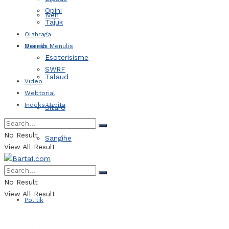
Opini
Iven
Tajuk
Olahraga
Daerah
Mereka Menulis
Esoterisisme
SWRF
Talaud
Video
Webtorial
Indeks Berita
Sitaro
No Result
Sangihe
View All Result
Kotamobagu
No Result
View All Result
Politik