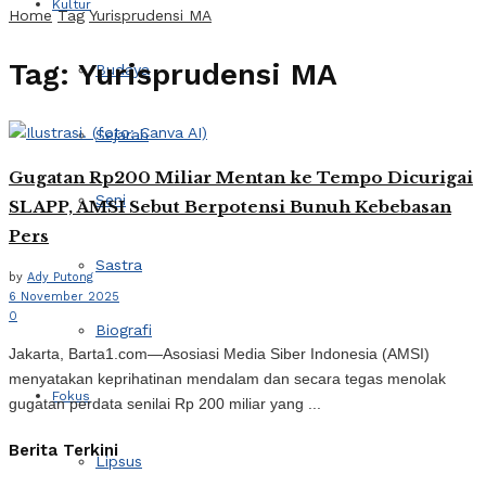
Kultur
Home
Tag
Yurisprudensi MA
Tag:
Yurisprudensi MA
Budaya
Sejarah
Gugatan Rp200 Miliar Mentan ke Tempo Dicurigai
Seni
SLAPP, AMSI Sebut Berpotensi Bunuh Kebebasan
Pers
Sastra
by
Ady Putong
6 November 2025
0
Biografi
Jakarta, Barta1.com—Asosiasi Media Siber Indonesia (AMSI)
menyatakan keprihatinan mendalam dan secara tegas menolak
Fokus
gugatan perdata senilai Rp 200 miliar yang ...
Berita Terkini
Lipsus