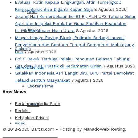
Evaluasi Rutin Kepala Lingkungan, Altin Tumengkol:
Kinerja Buruk Bisa Diganti Kapan Saja
8 Agustus 2026
Opini
Jelang Hari Kemerdekaan ke-81 RI, PLN UP3 Tahuna Gelar
Apel dan Inspeksi Peralatan Guna Pastikan Keandalan
Tajuk
Listrik Kepulauan Nusa Utara
8 Agustus 2026
Minyak hingga Paving Block, Polimdo Berbagi Inovasi
Pengelolaan dan Bantuan Tempat Sampah di Malalayang
Olahraga
Dua
7 Agustus 2026
Polisi Bekuk Terduga Pelaku Pencurian Belasan Tabung
Gas dan Kursi Plastik di Kecamatan Girian
7 Agustus 2026
Mereka Menulis
Galakkan Indonesia Asri Langit Biru, DPC Partai Demokrat
Talaud Sentuh Masyarakat
7 Agustus 2026
Esoterisisme
AmsiNews
Pedoman Media Siber
SWRF
Redaksi
Kebijakan Privasi
Video
© 2018-2020
Barta1.com
- Hosting by
ManadoWebHosting
.