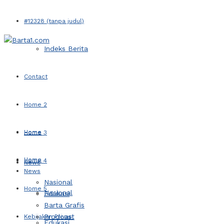
#12328 (tanpa judul)
Indeks Berita
Contact
Home 2
Home
Home 3
Home
Home 4
News
News
Nasional
Home 5
Nasional
Edukasi
Barta Grafis
Prodcast
Kebijakan Privasi
Edukasi