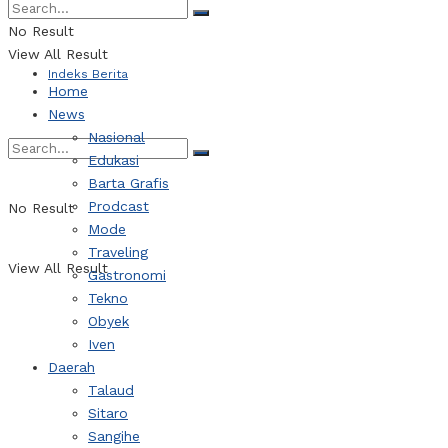
Webtorial
No Result
View All Result
Indeks Berita
Home
News
Nasional
Edukasi
Barta Grafis
Prodcast
No Result
Mode
Traveling
View All Result
Gastronomi
Tekno
Obyek
Iven
Daerah
Talaud
Sitaro
Sangihe