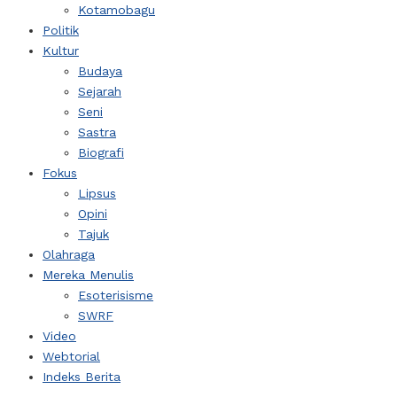
Kotamobagu
Politik
Kultur
Budaya
Sejarah
Seni
Sastra
Biografi
Fokus
Lipsus
Opini
Tajuk
Olahraga
Mereka Menulis
Esoterisisme
SWRF
Video
Webtorial
Indeks Berita