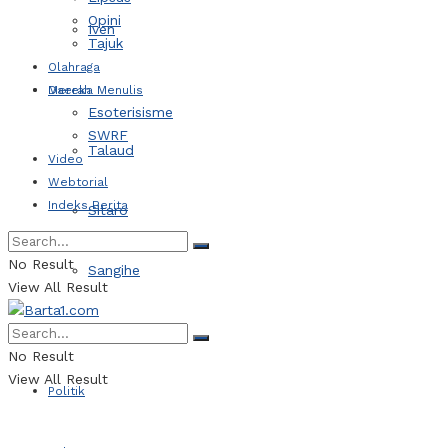
Opini
Iven
Tajuk
Olahraga
Daerah
Mereka Menulis
Esoterisisme
SWRF
Talaud
Video
Webtorial
Indeks Berita
Sitaro
No Result
Sangihe
View All Result
Kotamobagu
No Result
View All Result
Politik