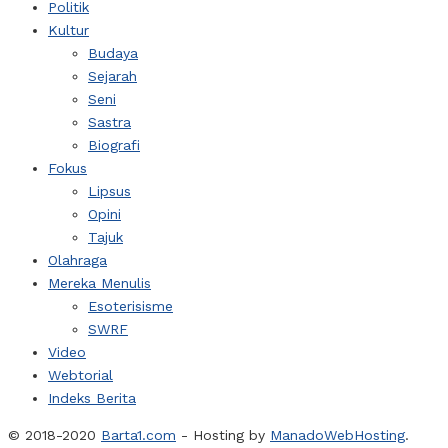
Politik
Kultur
Budaya
Sejarah
Seni
Sastra
Biografi
Fokus
Lipsus
Opini
Tajuk
Olahraga
Mereka Menulis
Esoterisisme
SWRF
Video
Webtorial
Indeks Berita
© 2018-2020
Barta1.com
- Hosting by
ManadoWebHosting
.