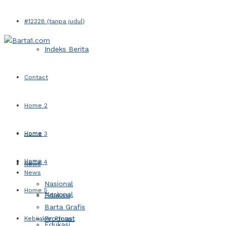
#12328 (tanpa judul)
Indeks Berita
Contact
Home 2
Home
Home 3
Home
Home 4
News
News
Nasional
Home 5
Nasional
Edukasi
Barta Grafis
Prodcast
Kebijakan Privasi
Edukasi