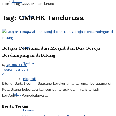
Kultur
Home
Tag
GMAHK Tandurusa
Tag:
GMAHK Tandurusa
Budaya
Sejarah
Seni
Belajar Toleransi dari Mesjid dan Dua Gereja
Berdampingan di Bitung
Sastra
by
Agustinus Hari
1 September 2019
0
Biografi
Bitung, Barta1.com – Suasana kerukunan antar umat beragama di
Kota Bitung beberapa kali sempat terusik dan nyaris terjadi
Fokus
kerusuhan. Penyebabnya ...
Berita Terkini
Lipsus