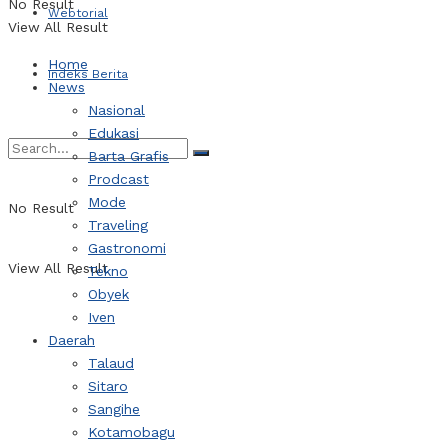
No Result
Webtorial
View All Result
Home
Indeks Berita
News
Nasional
Edukasi
Barta Grafis
Prodcast
Mode
No Result
Traveling
Gastronomi
View All Result
Tekno
Obyek
Iven
Daerah
Talaud
Sitaro
Sangihe
Kotamobagu