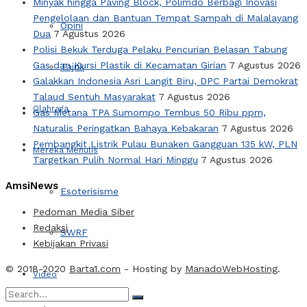
Minyak hingga Paving Block, Polimdo Berbagi Inovasi
Pengelolaan dan Bantuan Tempat Sampah di Malalayang
Opini
Dua
7 Agustus 2026
Polisi Bekuk Terduga Pelaku Pencurian Belasan Tabung
Gas dan Kursi Plastik di Kecamatan Girian
7 Agustus 2026
Tajuk
Galakkan Indonesia Asri Langit Biru, DPC Partai Demokrat
Talaud Sentuh Masyarakat
7 Agustus 2026
Olahraga
Gas Metana TPA Sumompo Tembus 50 Ribu ppm,
Naturalis Peringatkan Bahaya Kebakaran
7 Agustus 2026
Pembangkit Listrik Pulau Bunaken Gangguan 135 kW, PLN
Mereka Menulis
Targetkan Pulih Normal Hari Minggu
7 Agustus 2026
AmsiNews
Esoterisisme
Pedoman Media Siber
Redaksi
SWRF
Kebijakan Privasi
© 2018-2020
Barta1.com
- Hosting by
ManadoWebHosting
.
Video